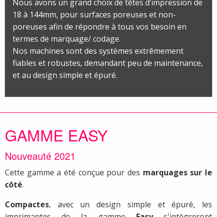
Nous avons un grand choix de têtes d’impression de
18 à 144mm, pour surfaces poreuses et non-
poreuses afin de répondre à tous vos besoin en
termes de marquage/ codage.
Nos machines sont des systèmes extrêmement
fiables et robustes, demandant peu de maintenance,
et au design simple et épuré.
GAMME EASY
Nouveauté 2021
Cette gamme a été conçue pour des
marquages sur le
côté
.
Compactes
, avec un design simple et épuré, les
imprimantes de la gamme
Easy
s'intègreront